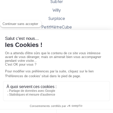
Subter
Willy
Surplace
PetitMètreCube
Besoin d'aide ?
Aide & support
Conditions générales
Contactez-nous
Gestion des cookies
Copyright © 2026 - Gare ta Bécane
marque de
CORP1 SAS