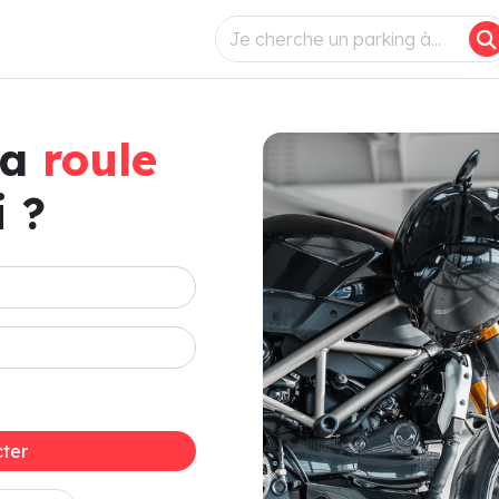
ça
roule
 ?
ter