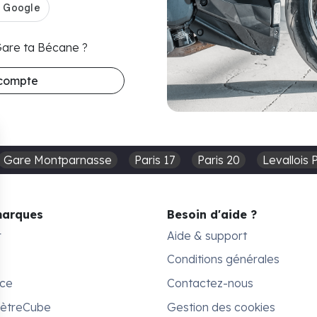
 Gare ta Bécane ?
 compte
Gare Montparnasse
Paris 17
Paris 20
Levallois 
marques
Besoin d'aide ?
r
Aide & support
Conditions générales
ace
Contactez-nous
MètreCube
Gestion des cookies