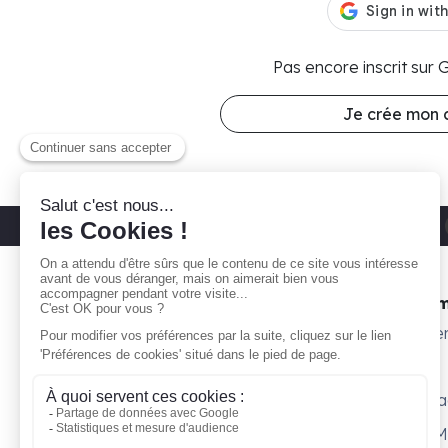
Pas encore inscrit sur
Je crée mon
Découvrez nos parkings moto
Paris 11
Gare ta Bécane
Nos 
À propos
Subte
Comment ça marche ?
Willy
Je suis propriétaire
Surpl
Blog
Petit