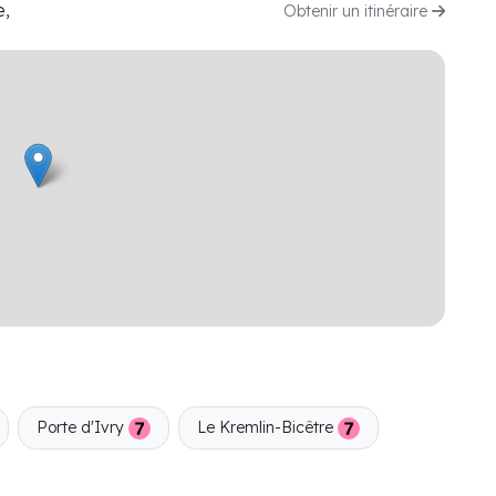
e,
Obtenir un itinéraire
Porte d'Ivry
Le Kremlin-Bicêtre