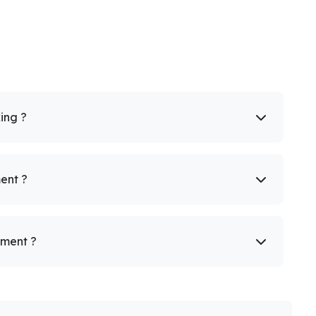
king ?
ent ?
ement ?