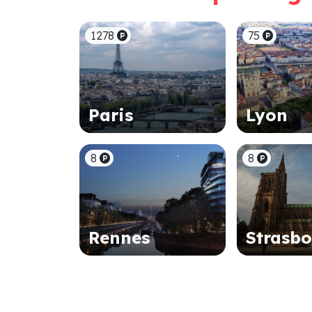
1278
75
Paris
Lyon
8
8
Rennes
Strasb