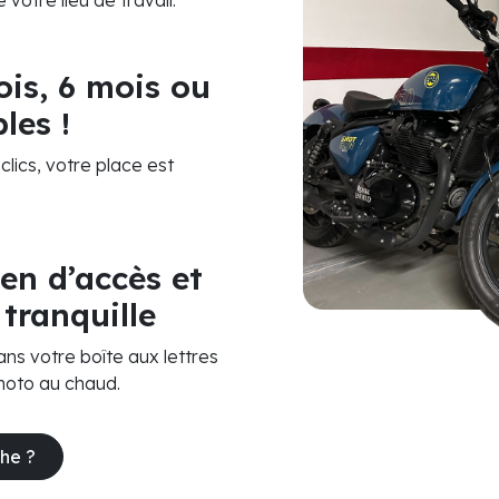
votre lieu de travail.
is, 6 mois ou
les !
lics, votre place est
en d’accès et
 tranquille
s votre boîte aux lettres
moto au chaud.
he ?