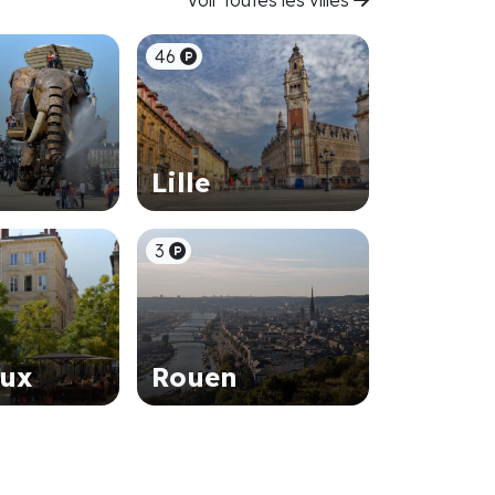
Voir toutes les villes
46
Lille
3
aux
Rouen