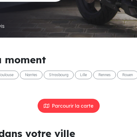
is
 moment
Toulouse
Nantes
Strasbourg
Lille
Rennes
Rouen
Parcourir la carte
dans votre ville