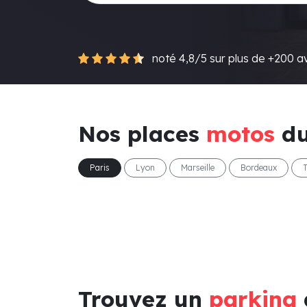
noté 4,8/5 sur plus de +200 av
Nos places
motos
du
Paris
Lyon
Marseille
Bordeaux
Trouvez un
parking