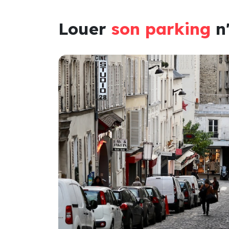
Louer
son parking
n'