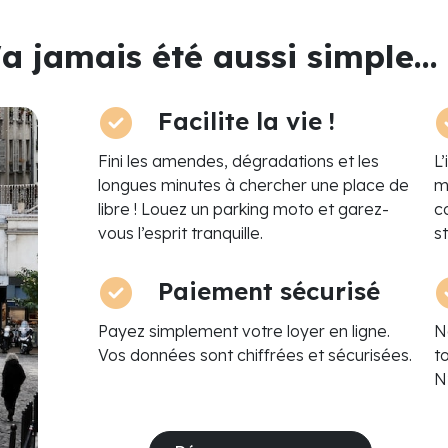
a jamais été aussi simple...
Facilite la vie !
Fini les amendes, dégradations et les
L
longues minutes à chercher une place de
m
libre ! Louez un parking moto et garez-
c
vous l’esprit tranquille.
s
Paiement sécurisé
Payez simplement votre loyer en ligne.
N
Vos données sont chiffrées et sécurisées.
t
N’