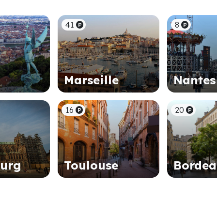
41
8
Marseille
Nantes
16
20
ourg
Toulouse
Borde