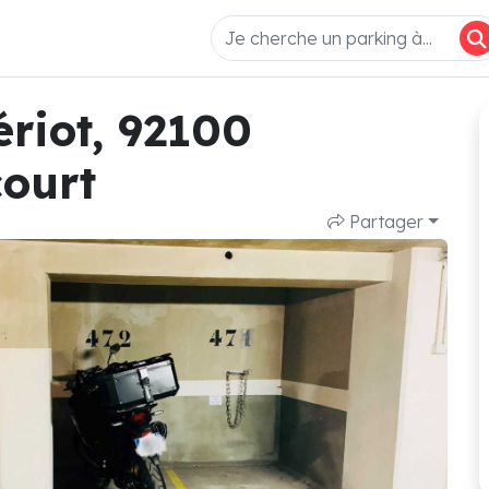
ériot, 92100
court
Partager