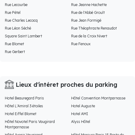
Rue Lecourbe
Rue Jeanne Hachette
Rue Pétel
Rue de l'Abbé Groult
Rue Charles Lecocq
Rue Jean Formigé
Rue Léon Séché
Rue Théophraste Renaudot
Square Saint Lambert
Rue de la Croix Nivert
Rue Blomet
Rue Fenoux
Rue Gerbert
Lieux d'intéret proches du parking
Hotel Beauregard Paris
Hôtel Convention Montparnasse
Hôtel L'Amiral 3 étoiles
Hotel Auguste
Hotel Eiffel Blomet
Hotel AMI
Hôtel Novotel Paris Vaugirard
Alyss Hôtel
Montparnasse
Hôtel Avenir Vaugirard
Hôtel Mercure Paris 15 Porte de