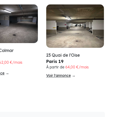
 Colmar
23 Quai de l'Oise
Paris 19
62,00 €/mois
À partir de
64,00 €/mois
nce
→
Voir l'annonce
→