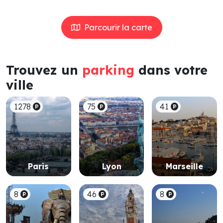
Parcourir la carte
Trouvez un
parking
dans votre
ville
1278
75
41
Paris
Lyon
Marseille
8
46
8