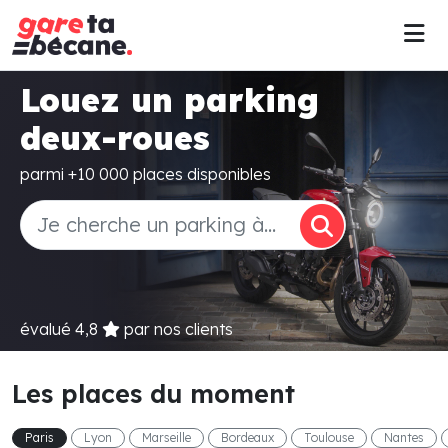
Louez un parking
deux-roues
parmi +10 000 places disponibles
évalué
4,8
par nos clients
Les places du moment
Paris
Lyon
Marseille
Bordeaux
Toulouse
Nantes