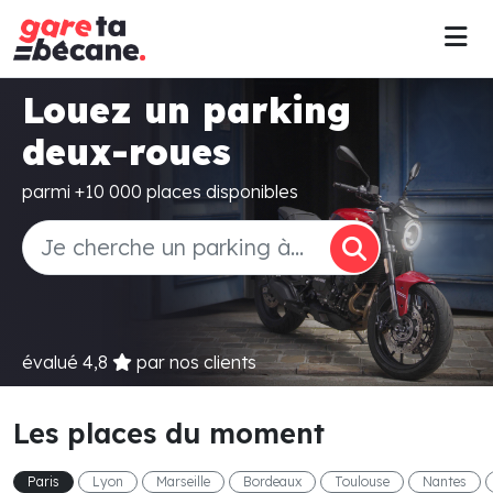
Louez un parking
deux-roues
parmi +10 000 places disponibles
évalué
4,8
par nos clients
Les places du moment
Paris
Lyon
Marseille
Bordeaux
Toulouse
Nantes