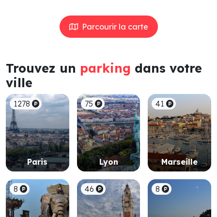
Parcourir la carte
Trouvez un
parking
dans votre
ville
1278
75
41
Paris
Lyon
Marseille
8
46
8