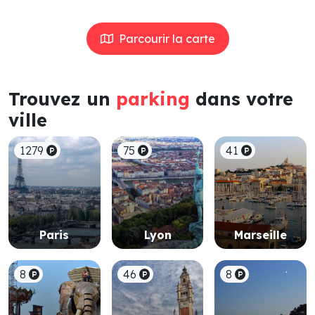
Parcourir la carte
Trouvez un
parking
dans votre
ville
1279
75
41
Paris
Lyon
Marseille
8
46
8