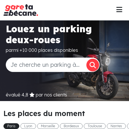
Louez un parking
deux-roues
parmi +10 000 places disponibles
évalué
4,8
par nos clients
Les places du moment
Paris
Lyon
Marseille
Bordeaux
Toulouse
Nantes