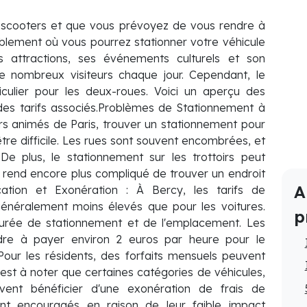
 scooters et que vous prévoyez de vous rendre à
lement où vous pourrez stationner votre véhicule
 attractions, ses événements culturels et son
 nombreux visiteurs chaque jour. Cependant, le
iculier pour les deux-roues. Voici un aperçu des
 des tarifs associés.Problèmes de Stationnement à
 animés de Paris, trouver un stationnement pour
tre difficile. Les rues sont souvent encombrées, et
De plus, le stationnement sur les trottoirs peut
 rend encore plus compliqué de trouver un endroit
A
cation et Exonération : À Bercy, les tarifs de
énéralement moins élevés que pour les voitures.
p
 durée de stationnement et de l'emplacement. Les
ndre à payer environ 2 euros par heure pour le
our les résidents, des forfaits mensuels peuvent
 est à noter que certaines catégories de véhicules,
ent bénéficier d'une exonération de frais de
ent encouragés en raison de leur faible impact