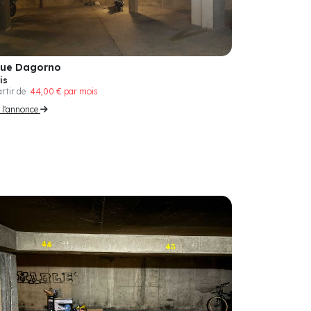
Rue Dagorno
is
artir de
44,00 € par mois
r l'annonce