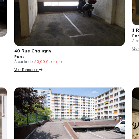
1 
Par
À p
Voi
40 Rue Chaligny
Paris
À partir de
50,00 € par mois
Voir l'annonce