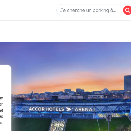
un
er
ne
es
s,