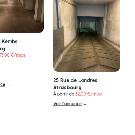
e Kembs
rg
53,00 €/mois
25 Rue de Londres
nce
→
Strasbourg
À partir de
32,00 €/mois
Voir l'annonce
→