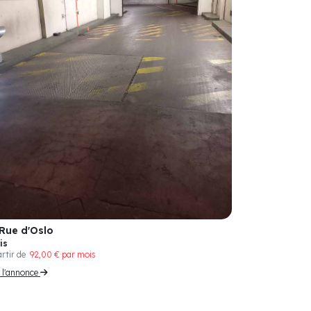
 Rue d'Oslo
is
artir de
92,00 € par mois
r l'annonce