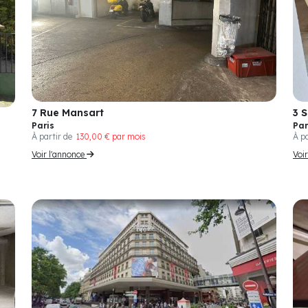
3 
7 Rue Mansart
Par
Paris
À p
À partir de
130,00 € par mois
Voi
Voir l'annonce