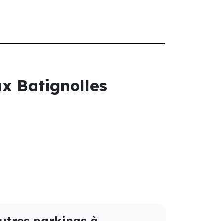
ux Batignolles
utres parkings à