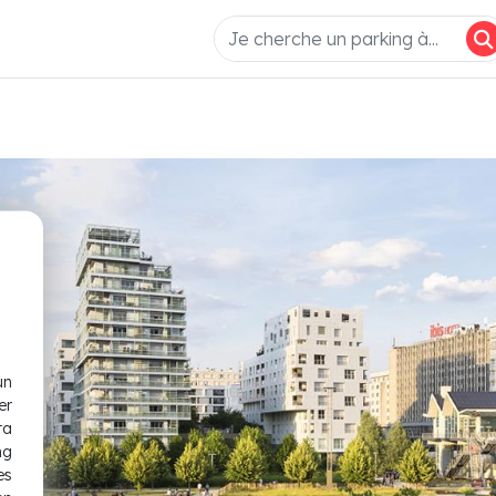
un
er
ta
ng
es